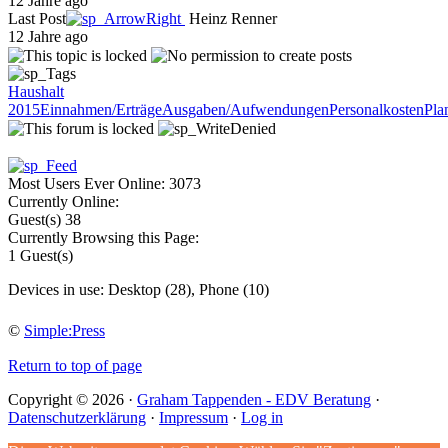
12 Jahre ago
Last Post
Heinz Renner
12 Jahre ago
Haushalt
2015
Einnahmen/Erträge
Ausgaben/Aufwendungen
Personalkosten
Pla
Most Users Ever Online:
3073
Currently Online:
Guest(s)
38
Currently Browsing this Page:
1
Guest(s)
Devices in use:
Desktop (28), Phone (10)
©
Simple:Press
Return to top of page
Copyright © 2026 ·
Graham Tappenden - EDV Beratung
·
Datenschutzerklärung
·
Impressum
·
Log in