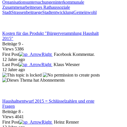
Organisationsuntersuchungen
interkommunale
Zusammenarbeit
neues Rathaus
soziale
Stadt
Strassenbeitraege
Stadtentwicklung
Gemeinwohl
Kosten für das Produkt "Bürgerverammlung Haushalt
2015"
Beiträge
9
-
Views
5386
First Post
Facebook Kommentar.
12 Jahre ago
Last Post
Klaus Wiesner
12 Jahre ago
Haushaltsentwurf 2015 = Schlüsselzahlen und erste
Fragen
Beiträge
8
-
Views
4041
First Post
Heinz Renner