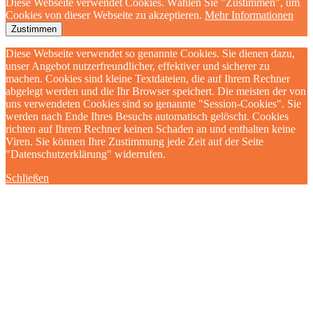
Diese Webseite verwendet Cookies. Wählen Sie "Zustimmen", um
Cookies von dieser Webseite zu akzeptieren.
Mehr Informationen
Zustimmen
Diese Webseite verwendet so genannte Cookies. Sie dienen dazu,
unser Angebot nutzerfreundlicher, effektiver und sicherer zu
machen. Cookies sind kleine Textdateien, die auf Ihrem Rechner
abgelegt werden und die Ihr Browser speichert. Die meisten der von
uns verwendeten Cookies sind so genannte "Session-Cookies". Sie
werden nach Ende Ihres Besuchs automatisch gelöscht. Cookies
richten auf Ihrem Rechner keinen Schaden an und enthalten keine
Viren. Sie können Ihre Zustimmung jede Zeit auf der Seite
"Datenschutzerklärung" widerrufen.
Schließen