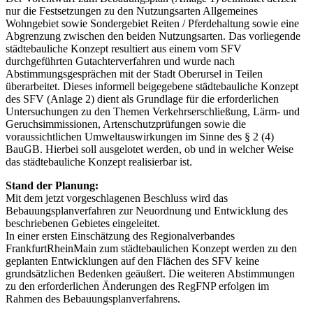
nur die Festsetzungen zu den Nutzungsarten Allgemeines
Wohngebiet sowie Sondergebiet Reiten / Pferdehaltung sowie eine
Abgrenzung zwischen den beiden Nutzungsarten. Das vorliegende
städtebauliche Konzept resultiert aus einem vom SFV
durchgeführten Gutachterverfahren und wurde nach
Abstimmungsgesprächen mit der Stadt Oberursel in Teilen
überarbeitet. Dieses informell beigegebene städtebauliche Konzept
des SFV (Anlage 2) dient als Grundlage für die erforderlichen
Untersuchungen zu den Themen Verkehrserschließung, Lärm- und
Geruchsimmissionen, Artenschutzprüfungen sowie die
voraussichtlichen Umweltauswirkungen im Sinne des § 2 (4)
BauGB. Hierbei soll ausgelotet werden, ob und in welcher Weise
das städtebauliche Konzept realisierbar ist.
Stand der Planung:
Mit dem jetzt vorgeschlagenen Beschluss wird das
Bebauungsplanverfahren zur Neuordnung und Entwicklung des
beschriebenen Gebietes eingeleitet.
In einer ersten Einschätzung des Regionalverbandes
FrankfurtRheinMain zum städtebaulichen Konzept werden zu den
geplanten Entwicklungen auf den Flächen des SFV keine
grundsätzlichen Bedenken geäußert. Die weiteren Abstimmungen
zu den erforderlichen Änderungen des RegFNP erfolgen im
Rahmen des Bebauungsplanverfahrens.