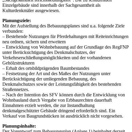
Einzelgebäude sind innerhalb der Sachgesamtheit als
Kulturdenkmäler ausgewiesen.
Planungsziele:
Mit der Aufstellung des Bebauungsplanes sind u.a. folgende Ziele
verbunden:
– Bestehende Nutzungen für Pferdehaltungen mit Reiteinrichtungen
neu ordnen, sichern und erweitern
– Entwicklung von Wohnbebauung auf der Grundlage des RegFNP
unter Berücksichtigung des Denkmalschutzes, der
Verkehrserschließungsmöglichkeiten und der vorhandenen
Gehölzstrukturen
– Erhalt des ortsbildprägenden Baumbestandes
– Festsetzung der Art und des Maßes der Nutzungen unter
Berücksichtigung der umliegenden Bebauung, des
Denkmalschutzes sowie der Leistungsfähigkeit des bestehenden
Straßennetzes.
– Nach der Intention des SFV können durch die Entwicklung von
Wohnbauland durch Vergabe von Erbbaurechten dauerhaft
Einnahmen erzielt werden, die zur Instandhaltung
denkmalgeschützter Gebäude dringend erforderlich sind. Ein
Verkauf von Baugrundstücken ist ausdrücklich nicht vorgesehen.
Planungsinhalte:
Der Vorentwurf zum Bebauungsplan (Anlage 1) beinhaltet derzeit