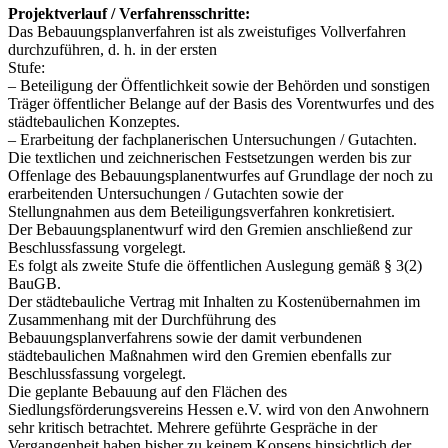
Projektverlauf / Verfahrensschritte:
Das Bebauungsplanverfahren ist als zweistufiges Vollverfahren
durchzuführen, d. h. in der ersten
Stufe:
– Beteiligung der Öffentlichkeit sowie der Behörden und sonstigen
Träger öffentlicher Belange auf der Basis des Vorentwurfes und des
städtebaulichen Konzeptes.
– Erarbeitung der fachplanerischen Untersuchungen / Gutachten.
Die textlichen und zeichnerischen Festsetzungen werden bis zur
Offenlage des Bebauungsplanentwurfes auf Grundlage der noch zu
erarbeitenden Untersuchungen / Gutachten sowie der
Stellungnahmen aus dem Beteiligungsverfahren konkretisiert.
Der Bebauungsplanentwurf wird den Gremien anschließend zur
Beschlussfassung vorgelegt.
Es folgt als zweite Stufe die öffentlichen Auslegung gemäß § 3(2)
BauGB.
Der städtebauliche Vertrag mit Inhalten zu Kostenübernahmen im
Zusammenhang mit der Durchführung des
Bebauungsplanverfahrens sowie der damit verbundenen
städtebaulichen Maßnahmen wird den Gremien ebenfalls zur
Beschlussfassung vorgelegt.
Die geplante Bebauung auf den Flächen des
Siedlungsförderungsvereins Hessen e.V. wird von den Anwohnern
sehr kritisch betrachtet. Mehrere geführte Gespräche in der
Vergangenheit haben bisher zu keinem Konsens hinsichtlich der