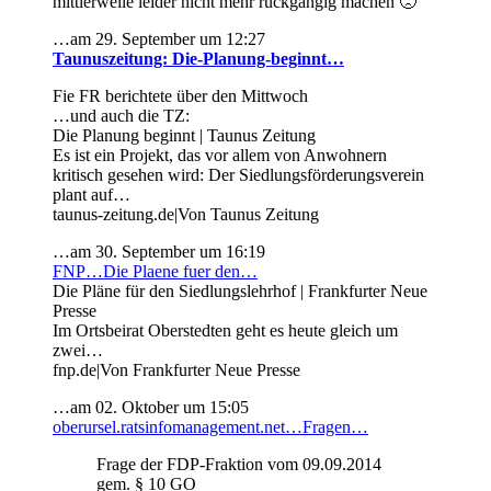
mittlerweile leider nicht mehr rückgängig machen 🙁
…am 29. September um 12:27
Taunuszeitung: Die-Planung-beginnt…
Fie FR berichtete über den Mittwoch
…und auch die TZ:
Die Planung beginnt | Taunus Zeitung
Es ist ein Projekt, das vor allem von Anwohnern
kritisch gesehen wird: Der Siedlungsförderungsverein
plant auf…
taunus-zeitung.de|Von Taunus Zeitung
…am 30. September um 16:19
FNP…Die Plaene fuer den…
Die Pläne für den Siedlungslehrhof | Frankfurter Neue
Presse
Im Ortsbeirat Oberstedten geht es heute gleich um
zwei…
fnp.de|Von Frankfurter Neue Presse
…am 02. Oktober um 15:05
oberursel.ratsinfomanagement.net…Fragen…
Frage der FDP-Fraktion vom 09.09.2014
gem. § 10 GO