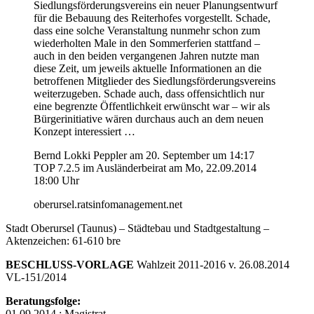
Siedlungsförderungsvereins ein neuer Planungsentwurf
für die Bebauung des Reiterhofes vorgestellt. Schade,
dass eine solche Veranstaltung nunmehr schon zum
wiederholten Male in den Sommerferien stattfand –
auch in den beiden vergangenen Jahren nutzte man
diese Zeit, um jeweils aktuelle Informationen an die
betroffenen Mitglieder des Siedlungsförderungsvereins
weiterzugeben. Schade auch, dass offensichtlich nur
eine begrenzte Öffentlichkeit erwünscht war – wir als
Bürgerinitiative wären durchaus auch an dem neuen
Konzept interessiert …
Bernd Lokki Peppler am 20. September um 14:17
TOP 7.2.5 im Ausländerbeirat am Mo, 22.09.2014
18:00 Uhr
oberursel.ratsinfomanagement.net
Stadt Oberursel (Taunus) – Städtebau und Stadtgestaltung –
Aktenzeichen: 61-610 bre
BESCHLUSS-VORLAGE
Wahlzeit 2011-2016 v. 26.08.2014
VL-151/2014
Beratungsfolge:
01.09.2014 : Magistrat