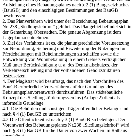
Aufstellung eines Bebauungsplanes nach § 2 (1) Baugesetzbuches
(BauGB) und den einschlägigen Bestimmungen des BauGB
beschlossen.
2. Das Planverfahren wird unter der Bezeichnung Bebauungsplan
Nr. 238 „Siedlungslehrhof“ geführt. Das Plangebiet befindet sich in
der Gemarkung Oberstedten. Die genaue Abgrenzung ist dem
Lageplan zu entnehmen.
3. Ziel des Verfahrens ist es, die planungsrechtliche Voraussetzung
zur Neuordnung, Sicherung und Erweiterung der Nutzungen für
Pferdehaltungen mit Reiteinrichtungen zu schaffen sowie die
Entwicklung von Wohnbebauung in einem Gebiets verträglichen
Maß unter Berücksichtigung u. a. des Denkmalschutzes, der
Verkehrserschließung und der vorhandenen Gehölzstrukturen
festzusetzen.
4. Der Magistrat wird beauftragt, das nach den Vorschriften des
BauGB erforderliche Vorverfahren auf der Grundlage des
Bebauungsplanvorentwurfs durchzuführen. Das städtebauliche
Konzept des Siedlungsförderungsvereins (Anlage 2) dient als
informelle Grundlage.
4.1. Die Behörden und sonstigen Träger öffentlicher Belange sind
nach § 4 (1) BauGB zu unterrichten.
4.2 Die Öffentlichkeit ist nach § 3 (1) BauGB zu beteiligen. Der
Vorentwurf des Bebauungsplanes Nr.238 „Siedlungslehrhof“ wird
nach § 3 (1) BauGB für die Dauer von zwei Wochen im Rathaus
ausgehängt.