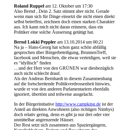
Roland Ruppel
am 12. Oktober um 17:30
Also Bernd , Dein 2. Satz stimmt aber nicht. Gerade
wenn man sich für Dinge einsetzt die nicht einen direkt
selbst betreffen, zeichnen doch einen starken Charakter
aus. Ich kann mich nicht daran erinnern, dass ein
Politiker eine solche Äusserung getätigt hat.
Bernd Lokki Peppler
am 13.10.2014 um 00:21
Na ja – Hans-Georg hat schon ganz schön abfällig
gesprochen über Bürgerbeteiligung, BrunnenTreff,
facebook und Menschen, die etwas verteidigen, weil sie
es “idyllisch” finden
…und der Herr von den GRÜNEN war diesbezüglich
auch nicht schlecht drauf.
Als der Andreas Bernhardt in diesem Zusammenhang
auf die fortschreitende Politikverdrossenheit hinwies,
wurde er von den anderen Parlamentariern ebenfalls
ignoriert, übertönt und teilweise ausgelacht.
In der Bürgerinitiative
http://www.campking.de
ist der
Anteil an direkten Anwohnern (also richtigen Nimbys)
doch relativ gering, denn es gibt ja nur drei oder vier
unmittelbar angrenzende Häuser.
Der Rest setzt sich zusammen aus Spaziergängern,