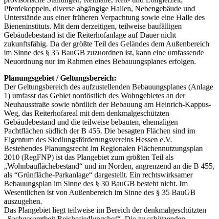
Pferdekoppeln, diverse abgängige Hallen, Nebengebäude und
Unterstände aus einer früheren Verpachtung sowie eine Halle des
Bieneninstituts. Mit dem derzeitigen, teilweise baufälligen
Gebäudebestand ist die Reiterhofanlage auf Dauer nicht
zukunftsfähig. Da der größte Teil des Geländes dem Außenbereich
im Sinne des § 35 BauGB zuzuordnen ist, kann eine umfassende
Neuordnung nur im Rahmen eines Bebauungsplanes erfolgen.
Planungsgebiet / Geltungsbereich:
Der Geltungsbereich des aufzustellenden Bebauungsplanes (Anlage
1) umfasst das Gebiet nordöstlich des Wohngebietes an der
Neuhausstraße sowie nördlich der Bebauung am Heinrich-Kappus-
Weg, das Reiterhofareal mit dem denkmalgeschützten
Gebäudebestand und die teilweise bebauten, ehemaligen
Pachtflächen südlich der B 455. Die besagten Flächen sind im
Eigentum des Siedlungsförderungsvereins Hessen e.V.
Bestehendes Planungsrecht Im Regionalen Flächennutzungsplan
2010 (RegFNP) ist das Plangebiet zum größten Teil als
„Wohnbauflächebestand“ und im Norden, angrenzend an die B 455,
als “Grünfläche-Parkanlage“ dargestellt. Ein rechtswirksamer
Bebauungsplan im Sinne des § 30 BauGB besteht nicht. Im
Wesentlichen ist von Außenbereich im Sinne des § 35 BauGB
auszugehen.
Das Plangebiet liegt teilweise im Bereich der denkmalgeschützten
„Sachgesamtheit Reichssiedlungshof“. Die zu schützenden