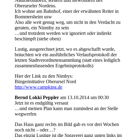
Naturliebhabern, Reitern und Bewohnern des
Oberurseler Nordens.
Ich wohne am Bahnhof, einer der erwähnten Reiter in
Bommersheim usw
Also alle weit genug weg, um nicht in den Verdacht zu
geraten, ein Ninmby zu sein
…und trotzdem werden wir ignoriert oder indirekt
beschimpft (siehe oben)
Lustig, ausgerechnet jetzt, wo es abgeschafft wurde,
bräuchten wir ein ausführliches Verlaufsprotokoll der
letzten Stadtverordnetensammlung (statt eines lediglich
zusammenfassenden Ergebnisprotokolls)
Hier der Link zu den Nimbys:
Bürgerinitiative Oberursel Nord
http://www.campking.de
Bernd Lokki Peppler
am 13.10.2014 um 00:30
Jetzt ist es endgültig versaut
…und meinen Plan kann man zumindest an der Stelle
wegwerfen
Das Haus ganz rechts im Bild gab es vor drei Wochen
noch nicht – oder…?
Das einzig Lustige ist die Sprayerei ganz unten links im