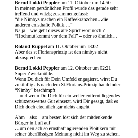
Bernd Lokki Peppler
am 11. Oktober um 14:50
In meinem persönlichen Profil wurde das gerade sehr
treffend und witzig zusammengefasst:
“die Nimbys machen ein Kaffeekränzchen…die
anderen ernsthafte Politik….”
Na ja – wie geht dieses alte Sprichwort noch ?
“Hochmut kommt vor dem Fall” – oder so ähnlich…
Roland Ruppel
am 11. Oktober um 18:02
Aber das st Floriansprinzip ist den nimbys nicht
abzusprechen
Bernd Lokki Peppler
am 12. Oktober um 02:21
Super Zwickmühle:
Wenn Du dich für Dein Umfeld engagierst, wirst Du
zukünftig als nach dem St.Florians-Prinzip handelnder
“Nimby” beschimpft
…und wenn Du Dich für ein weiter entfernt liegendes
schützenswertes Gut einsetzt, wird Dir gesagt, daß es
Dich doch eigentlich gar nichts angeht.
Ähm – also – am besten löst sich der mitdenkende
Bürger in Luft auf
…um den ach so ernsthaft agierenden Ploitikern mit
seiner überflüssigen Meinung nicht im Weg zu stehen.