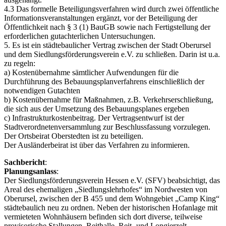
4.3 Das formelle Beteiligungsverfahren wird durch zwei öffentliche
Informationsveranstaltungen ergänzt, vor der Beteiligung der
Öffentlichkeit nach § 3 (1) BauGB sowie nach Fertigstellung der
erforderlichen gutachterlichen Untersuchungen.
5. Es ist ein städtebaulicher Vertrag zwischen der Stadt Oberursel
und dem Siedlungsförderungsverein e.V. zu schließen. Darin ist u.a.
zu regeln:
a) Kostenübernahme sämtlicher Aufwendungen für die
Durchführung des Bebauungsplanverfahrens einschließlich der
notwendigen Gutachten
b) Kostenübernahme für Maßnahmen, z.B. Verkehrserschließung,
die sich aus der Umsetzung des Bebauungsplanes ergeben
c) Infrastrukturkostenbeitrag. Der Vertragsentwurf ist der
Stadtverordnetenversammlung zur Beschlussfassung vorzulegen.
Der Ortsbeirat Oberstedten ist zu beteiligen.
Der Ausländerbeirat ist über das Verfahren zu informieren.
Sachbericht
:
Planungsanlass
:
Der Siedlungsförderungsverein Hessen e.V. (SFV) beabsichtigt, das
Areal des ehemaligen „Siedlungslehrhofes“ im Nordwesten von
Oberursel, zwischen der B 455 und dem Wohngebiet „Camp King“
städtebaulich neu zu ordnen. Neben der historischen Hofanlage mit
vermieteten Wohnhäusern befinden sich dort diverse, teilweise
provisorische Stallungen, Reithalle, Reit- und Longierzelt,