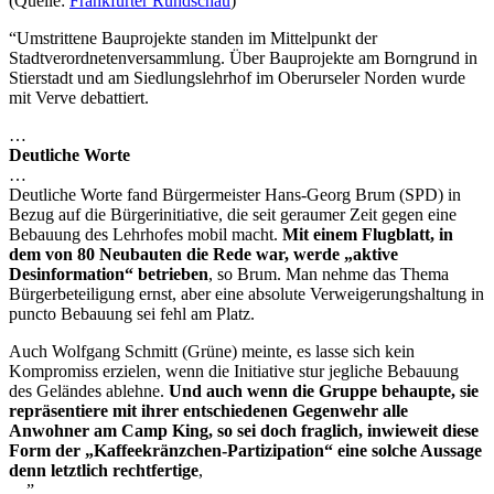
(Quelle:
Frankfurter Rundschau
)
“Umstrittene Bauprojekte standen im Mittelpunkt der
Stadtverordnetenversammlung. Über Bauprojekte am Borngrund in
Stierstadt und am Siedlungslehrhof im Oberurseler Norden wurde
mit Verve debattiert.
…
Deutliche Worte
…
Deutliche Worte fand Bürgermeister Hans-Georg Brum (SPD) in
Bezug auf die Bürgerinitiative, die seit geraumer Zeit gegen eine
Bebauung des Lehrhofes mobil macht.
Mit einem Flugblatt, in
dem von 80 Neubauten die Rede war, werde „aktive
Desinformation“
betrieben
, so Brum. Man nehme das Thema
Bürgerbeteiligung ernst, aber eine absolute Verweigerungshaltung in
puncto Bebauung sei fehl am Platz.
Auch Wolfgang Schmitt (Grüne) meinte, es lasse sich kein
Kompromiss erzielen, wenn die Initiative stur jegliche Bebauung
des Geländes ablehne.
Und auch wenn die Gruppe behaupte, sie
repräsentiere mit ihrer entschiedenen Gegenwehr alle
Anwohner am Camp King, so sei doch fraglich, inwieweit diese
Form der „Kaffeekränzchen-Partizipation“ eine solche Aussage
denn letztlich rechtfertige
,
…”