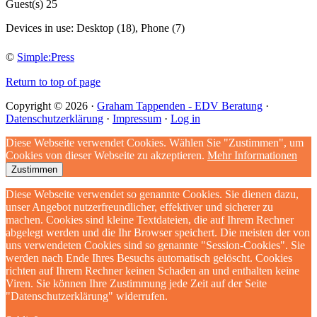
Guest(s)
25
Devices in use:
Desktop (18), Phone (7)
©
Simple:Press
Return to top of page
Copyright © 2026 ·
Graham Tappenden - EDV Beratung
·
Datenschutzerklärung
·
Impressum
·
Log in
Diese Webseite verwendet Cookies. Wählen Sie "Zustimmen", um
Cookies von dieser Webseite zu akzeptieren.
Mehr Informationen
Zustimmen
Diese Webseite verwendet so genannte Cookies. Sie dienen dazu,
unser Angebot nutzerfreundlicher, effektiver und sicherer zu
machen. Cookies sind kleine Textdateien, die auf Ihrem Rechner
abgelegt werden und die Ihr Browser speichert. Die meisten der von
uns verwendeten Cookies sind so genannte "Session-Cookies". Sie
werden nach Ende Ihres Besuchs automatisch gelöscht. Cookies
richten auf Ihrem Rechner keinen Schaden an und enthalten keine
Viren. Sie können Ihre Zustimmung jede Zeit auf der Seite
"Datenschutzerklärung" widerrufen.