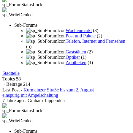
Sub-Forums
Wochenmarkt
(3)
Post und Pakete
(2)
Telefon, Internet und Fernsehen
(5)
Gaststätten
(2)
Optiker
(1)
Apotheken
(1)
Stadtteile
Topics
58
- Beiträge
214
Last Post
-
Kurmainzer Straße bis zum 2. August
einspurig mit Ampelschaltung
7 Jahre ago
-
Graham Tappenden
Sub-Forums