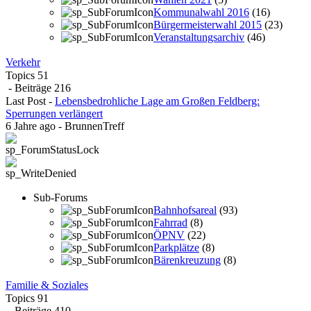
Kommunalwahl 2016
(16)
Bürgermeisterwahl 2015
(23)
Veranstaltungsarchiv
(46)
Verkehr
Topics
51
- Beiträge
216
Last Post
-
Lebensbedrohliche Lage am Großen Feldberg:
Sperrungen verlängert
6 Jahre ago
-
BrunnenTreff
Sub-Forums
Bahnhofsareal
(93)
Fahrrad
(8)
ÖPNV
(22)
Parkplätze
(8)
Bärenkreuzung
(8)
Familie & Soziales
Topics
91
- Beiträge
410