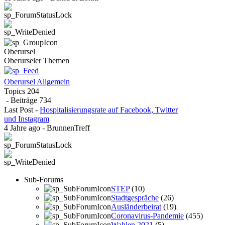
Oberursel
Oberurseler Themen
Oberursel Allgemein
Topics
204
- Beiträge
734
Last Post
-
Hospitalisierungsrate auf Facebook, Twitter
und Instagram
4 Jahre ago
-
BrunnenTreff
Sub-Forums
STEP
(10)
Stadtgespräche
(26)
Ausländerbeirat
(19)
Coronavirus-Pandemie
(455)
Wahlen 2021
(5)