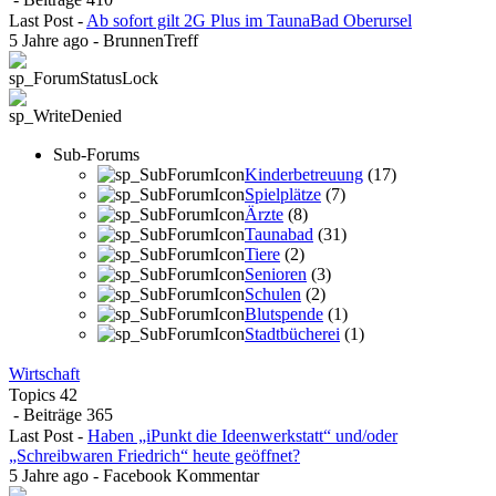
Last Post
-
Ab sofort gilt 2G Plus im TaunaBad Oberursel
5 Jahre ago
-
BrunnenTreff
Sub-Forums
Kinderbetreuung
(17)
Spielplätze
(7)
Ärzte
(8)
Taunabad
(31)
Tiere
(2)
Senioren
(3)
Schulen
(2)
Blutspende
(1)
Stadtbücherei
(1)
Wirtschaft
Topics
42
- Beiträge
365
Last Post
-
Haben „iPunkt die Ideenwerkstatt“ und/oder
„Schreibwaren Friedrich“ heute geöffnet?
5 Jahre ago
-
Facebook Kommentar