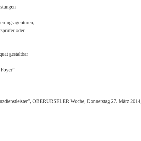
istungen
herungsagenturen,
sprüfer oder
uat gestaltbar
 Foyer”
inanzdienstleister”, OBERURSELER Woche, Donnerstag 27. März 2014,