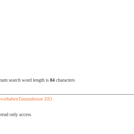
mum search word length is
84
characters
uvorhaben
Taunushouse Z83
 read only access