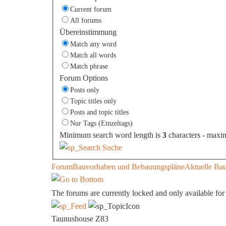
Current forum
All forums
Übereinstimmung
Match any word
Match all words
Match phrase
Forum Options
Posts only
Topic titles only
Posts and topic titles
Nur Tags (Einzeltags)
Minimum search word length is
3
characters - maxi
Suche
Forum
Bauvorhaben und Bebauungspläne
Aktuelle Ba
The forums are currently locked and only available for
Taunushouse Z83