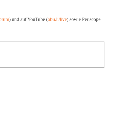
forum
) und auf YouTube (
obu.li/live
) sowie Periscope