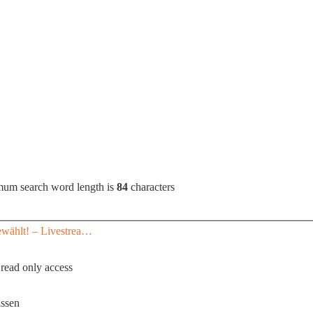
mum search word length is
84
characters
ewählt! – Livestrea…
 read only access
issen