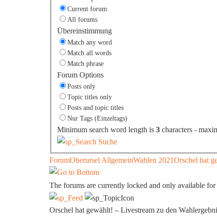
Current forum
All forums
Übereinstimmung
Match any word
Match all words
Match phrase
Forum Options
Posts only
Topic titles only
Posts and topic titles
Nur Tags (Einzeltags)
Minimum search word length is
3
characters - maxi
Suche
Forum
Oberursel Allgemein
Wahlen 2021
Orschel hat g
The forums are currently locked and only available for
Orschel hat gewählt! – Livestream zu den Wahlergebn