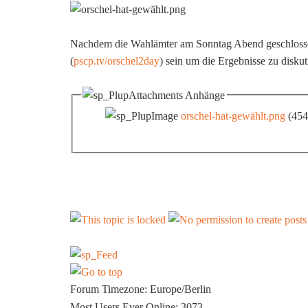
Nachdem die Wahlämter am Sonntag Abend geschlosse
(
pscp.tv/orschel2day
) sein um die Ergebnisse zu disku
Anhänge
orschel-hat-gewählt.png
(45
Forum Timezone:
Europe/Berlin
Most Users Ever Online:
3073