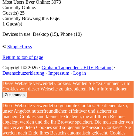
Most Users Ever Online:
3073
Currently Online:
Guest(s)
25
Currently Browsing this Page:
1
Guest(s)
Devices in use:
Desktop (15), Phone (10)
©
Simple:Press
Return to top of page
Copyright © 2026 ·
Graham Tappenden - EDV Beratung
·
Datenschutzerklärung
·
Impressum
·
Log in
Diese Webseite verwendet Cookies. Wählen Sie "Zustimmen", um
Cookies von dieser Webseite zu akzeptieren.
Mehr Informationen
Zustimmen
Diese Webseite verwendet so genannte Cookies. Sie dienen dazu,
unser Angebot nutzerfreundlicher, effektiver und sicherer zu
machen. Cookies sind kleine Textdateien, die auf Ihrem Rechner
abgelegt werden und die Ihr Browser speichert. Die meisten der von
uns verwendeten Cookies sind so genannte "Session-Cookies". Sie
werden nach Ende Ihres Besuchs automatisch gelöscht. Cookies