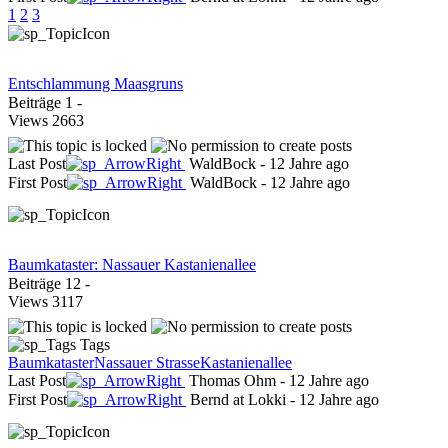
1
2
3
Entschlammung Maasgruns
Beiträge
1
-
Views
2663
Last Post
WaldBock
-
12 Jahre ago
First Post
WaldBock
-
12 Jahre ago
Baumkataster: Nassauer Kastanienallee
Beiträge
12
-
Views
3117
Tags
Baumkataster
Nassauer Strasse
Kastanienallee
Last Post
Thomas Ohm
-
12 Jahre ago
First Post
Bernd at Lokki
-
12 Jahre ago