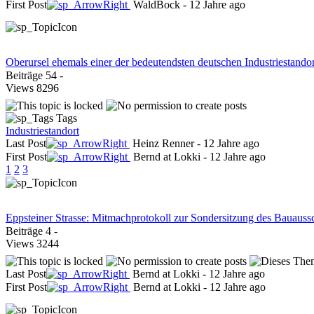
First Post
WaldBock
-
12 Jahre ago
Oberursel ehemals einer der bedeutendsten deutschen Industriestando
Beiträge
54
-
Views
8296
Tags
Industriestandort
Last Post
Heinz Renner
-
12 Jahre ago
First Post
Bernd at Lokki
-
12 Jahre ago
1
2
3
Eppsteiner Strasse: Mitmachprotokoll zur Sondersitzung des Bauaus
Beiträge
4
-
Views
3244
Last Post
Bernd at Lokki
-
12 Jahre ago
First Post
Bernd at Lokki
-
12 Jahre ago