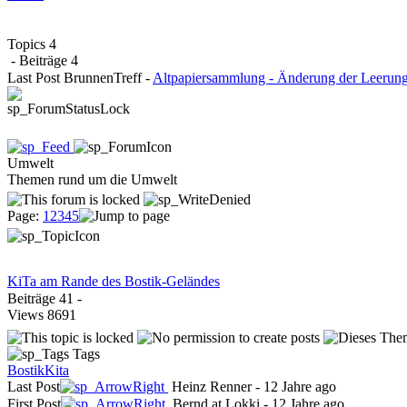
Topics
4
- Beiträge
4
Last Post BrunnenTreff
-
Altpapiersammlung - Änderung der Leerung
Umwelt
Themen rund um die Umwelt
Page:
1
2
3
4
5
KiTa am Rande des Bostik-Geländes
Beiträge
41
-
Views
8691
Tags
Bostik
Kita
Last Post
Heinz Renner
-
12 Jahre ago
First Post
Bernd at Lokki
-
12 Jahre ago