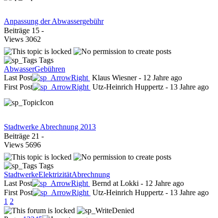
Anpassung der Abwassergebühr
Beiträge
15
-
Views
3062
Tags
Abwasser
Gebühren
Last Post
Klaus Wiesner
-
12 Jahre ago
First Post
Utz-Heinrich Huppertz
-
13 Jahre ago
Stadtwerke Abrechnung 2013
Beiträge
21
-
Views
5696
Tags
Stadtwerke
Elektrizität
Abrechnung
Last Post
Bernd at Lokki
-
12 Jahre ago
First Post
Utz-Heinrich Huppertz
-
13 Jahre ago
1
2