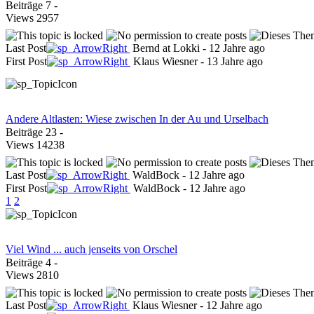
Beiträge
7
-
Views
2957
Last Post
Bernd at Lokki
-
12 Jahre ago
First Post
Klaus Wiesner
-
13 Jahre ago
Andere Altlasten: Wiese zwischen In der Au und Urselbach
Beiträge
23
-
Views
14238
Last Post
WaldBock
-
12 Jahre ago
First Post
WaldBock
-
12 Jahre ago
1
2
Viel Wind ... auch jenseits von Orschel
Beiträge
4
-
Views
2810
Last Post
Klaus Wiesner
-
12 Jahre ago