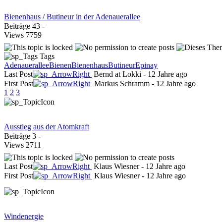
Bienenhaus / Butineur in der Adenauerallee
Beiträge
43
-
Views
7759
Tags
Adenauerallee
Bienen
Bienenhaus
Butineur
Epinay
Last Post
Bernd at Lokki
-
12 Jahre ago
First Post
Markus Schramm
-
12 Jahre ago
1
2
3
Ausstieg aus der Atomkraft
Beiträge
3
-
Views
2711
Last Post
Klaus Wiesner
-
12 Jahre ago
First Post
Klaus Wiesner
-
12 Jahre ago
Windenergie