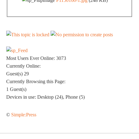
P1150160-1.jpg
(248 KB)
Most Users Ever Online:
3073
Currently Online:
Guest(s)
29
Currently Browsing this Page:
1
Guest(s)
Devices in use:
Desktop (24), Phone (5)
©
Simple:Press